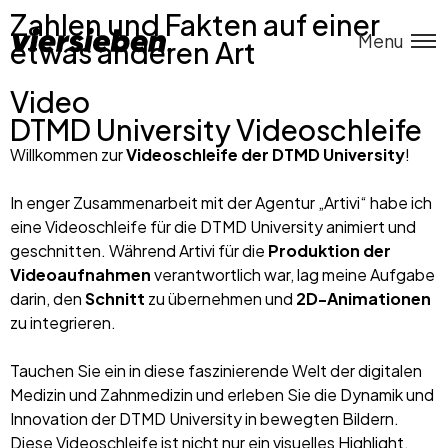
Zahlen und Fakten auf einer
Menu
etwas anderen Art
Video
DTMD University Videoschleife
Willkommen zur
Videoschleife der DTMD University
!
In enger Zusammenarbeit mit der Agentur „Artivi“ habe ich
eine Videoschleife für die DTMD University animiert und
geschnitten. Während Artivi für die
Produktion der
Videoaufnahmen
verantwortlich war, lag meine Aufgabe
darin, den
Schnitt
zu übernehmen und
2D-Animationen
zu integrieren.
Tauchen Sie ein in diese faszinierende Welt der digitalen
Medizin und Zahnmedizin und erleben Sie die Dynamik und
Innovation der DTMD University in bewegten Bildern.
Diese Videoschleife ist nicht nur ein visuelles Highlight,